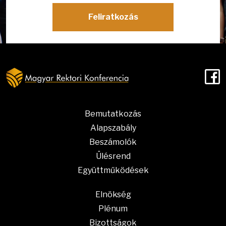
Feliratkozás
F
Bemutatkozás
Alapszabály
Beszámolók
Ülésrend
Együttműködések
Elnökség
Plénum
Bizottságok