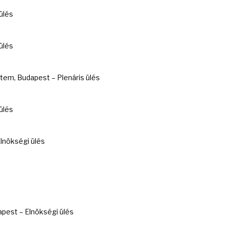
ülés
ülés
em, Budapest – Plenáris ülés
ülés
lnökségi ülés
est – Elnökségi ülés