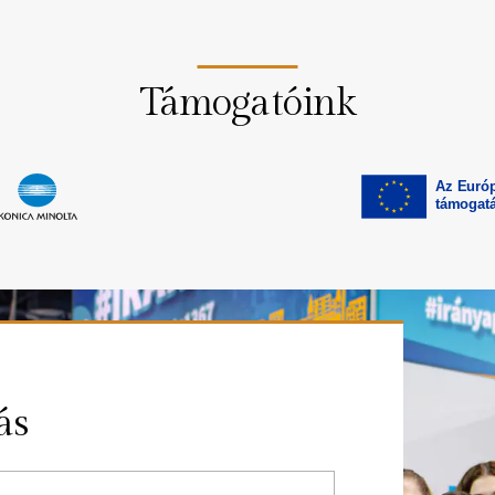
Támogatóink
ás