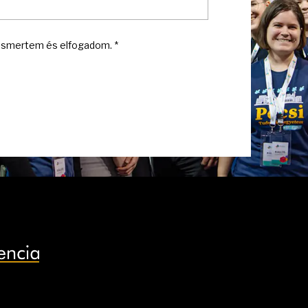
smertem és elfogadom. *