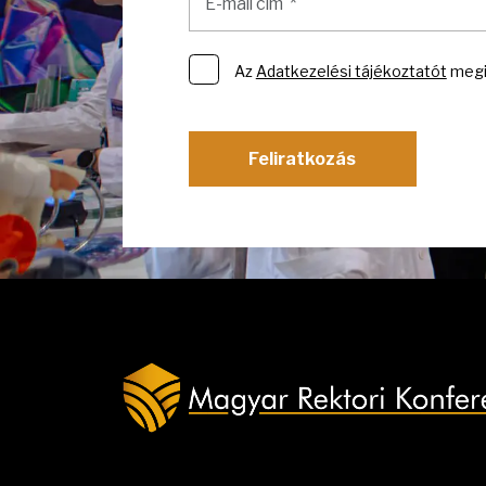
Az
Adatkezelési tájékoztatót
megi
Feliratkozás