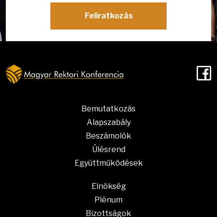
Feliratkozás
F
Bemutatkozás
Alapszabály
Beszámolók
Ülésrend
Együttműködések
Elnökség
Plénum
Bizottságok