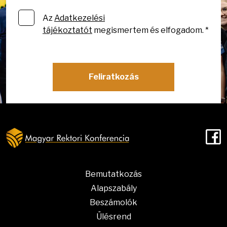
Az
Adatkezelési
tájékoztatót
megismertem és elfogadom. *
Feliratkozás
F
Bemutatkozás
Alapszabály
Beszámolók
Ülésrend