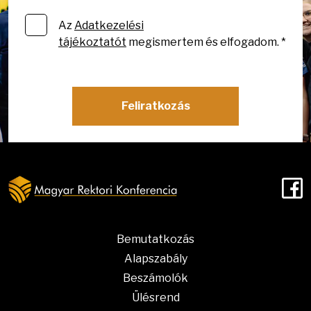
Az
Adatkezelési
tájékoztatót
megismertem és elfogadom. *
Feliratkozás
F
Bemutatkozás
Alapszabály
Beszámolók
Ülésrend