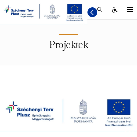
Kereső / Bezár
Projektek