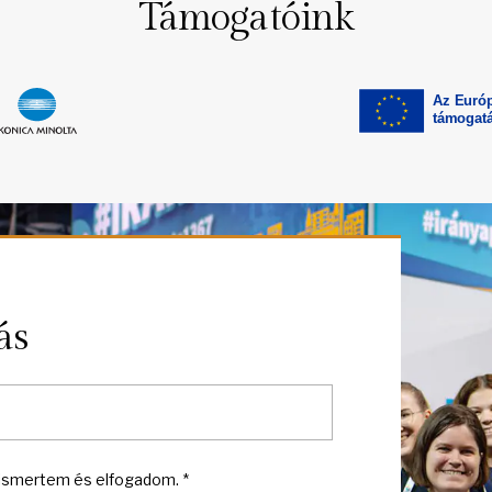
Támogatóink
ás
smertem és elfogadom. *