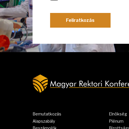
Feliratkozás
Bemutatkozás
Elnökség
Alapszabály
Plénum
Beszámolók
Bizottság