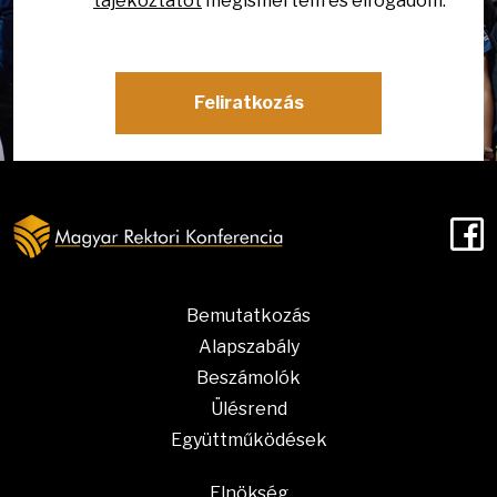
tájékoztatót
megismertem és elfogadom. *
Feliratkozás
F
Bemutatkozás
Alapszabály
Beszámolók
Ülésrend
Együttműködések
Elnökség