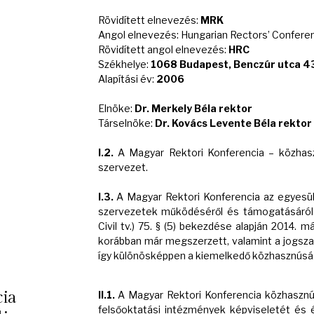
Rövidített elnevezés:
MRK
Angol elnevezés: Hungarian Rectors’ Confere
Rövidített angol elnevezés:
HRC
Székhelye:
1068 Budapest, Benczúr utca 4
Alapítási év:
2006
Elnöke:
Dr. Merkely Béla rektor
Társelnöke:
Dr. Kovács Levente Béla rektor
I.2.
A Magyar Rektori Konferencia – közhasz
szervezet.
I.3.
A Magyar Rektori Konferencia az egyesülés
szervezetek működéséről és támogatásáról s
Civil tv.) 75. § (5) bekezdése alapján 2014. m
korábban már megszerzett, valamint a jogsza
így különösképpen a kiemelkedő közhasznúság
cia
II.1.
A Magyar Rektori Konferencia közhasznú 
felsőoktatási intézmények képviseletét és é