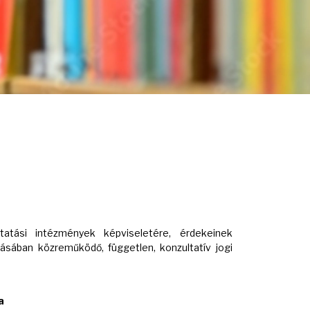
atási intézmények képviseletére, érdekeinek
tásában közreműködő, független, konzultatív jogi
a