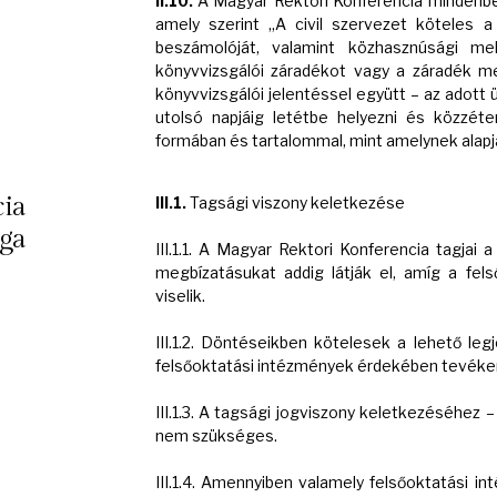
II.10.
A Magyar Rektori Konferencia mindenben 
amely szerint „A civil szervezet köteles a 
beszámolóját, valamint közhasznúsági me
könyvvizsgálói záradékot vagy a záradék me
könyvvizsgálói jelentéssel együtt – az adott 
utolsó napjáig letétbe helyezni és közzéte
formában és tartalommal, mint amelynek alapjá
cia
III.1.
Tagsági viszony keletkezése
ága
III.1.1. A Magyar Rektori Konferencia tagjai 
megbízatásukat addig látják el, amíg a fels
viselik.
III.1.2. Döntéseikben kötelesek a lehető le
felsőoktatási intézmények érdekében tevéke
III.1.3. A tagsági jogviszony keletkezéséhez 
nem szükséges.
III.1.4. Amennyiben valamely felsőoktatási in