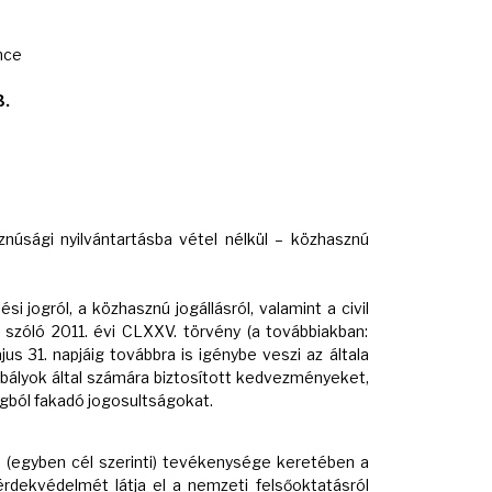
nce
3.
núsági nyilvántartásba vétel nélkül – közhasznú
i jogról, a közhasznú jogállásról, valamint a civil
zóló 2011. évi CLXXV. törvény (a továbbiakban:
ájus 31. napjáig továbbra is igénybe veszi az általa
bályok által számára biztosított kedvezményeket,
ból fakadó jogosultságokat.
(egyben cél szerinti) tevékenysége keretében a
rdekvédelmét látja el a nemzeti felsőoktatásról