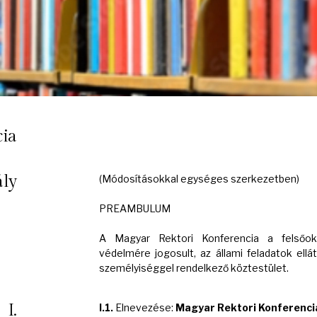
cia
ály
(Módosításokkal egységes szerkezetben)
PREAMBULUM
A Magyar Rektori Konferencia a felsőokt
védelmére jogosult, az állami feladatok ellá
személyiséggel rendelkező köztestület.
I.
I.1.
Elnevezése:
Magyar Rektori Konferenci