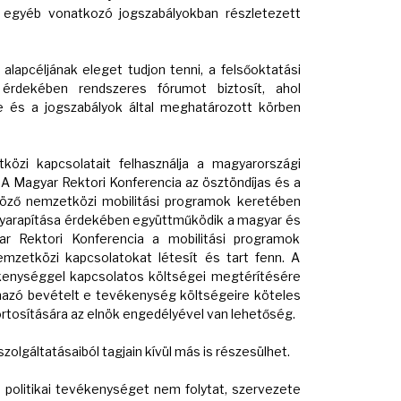
az egyéb vonatkozó jogszabályokban részletezett
lapcéljának eleget tudjon tenni, a felsőoktatási
 érdekében rendszeres fórumot biztosít, ahol
e és a jogszabályok által meghatározott körben
zi kapcsolatait felhasználja a magyarországi
A Magyar Rektori Konferencia az ösztöndíjas és a
böző nemzetközi mobilitási programok keretében
yarapítása érdekében együttműködik a magyar és
r Rektori Konferencia a mobilitási programok
mzetközi kapcsolatokat létesít és tart fenn. A
kenységgel kapcsolatos költségei megtérítésére
mazó bevételt e tevékenység költségeire köteles
rtosítására az elnök engedélyével van lehetőség.
olgáltatásaiból tagjain kívül más is részesülhet.
politikai tevékenységet nem folytat, szervezete