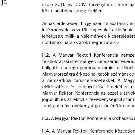
lja
szóló 2011. évi CCIV. törvényben, illetve 
közfeladatoknak megfelelően.
Annak érdekében, hogy ezen feladatának és a
intézmények vezetői kapcsolattartásának
lehetőség nyílik a vélemények kicserélésér
döntések, határozatok meghozatalára.
II.2.
A Magyar Rektori Konferencia nemzetkö
felsőoktatási intézmények népszerűsítésére. 
hallgatói csereprogramok, valamint a külön
Magyarországra érkező hallgatók számának g
a nemzetközi társszervezetekkel. A Magya
előkészítése és lebonyolítása érdekében ne
Magyar Rektori Konferencia az ezzel a tevé
jogosult, és az ebből a tevékenységből szár
fordítani, más tevékenységre történő átcsopo
II.3.
A Magyar Rektori Konferencia közhasznú sz
II.4.
A Magyar Rektori Konferencia közvetlen 