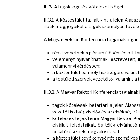
III.3.
A tagok jogai és kötelezettségei
III.3.1. A köztestület tagjait – ha a jelen Al
illetik meg, jogaikat a tagok személyes tevék
A Magyar Rektori Konferencia tagjainak jogai:
részt vehetnek a plénum ülésén, és ott ta
véleményt nyilváníthatnak, észrevételt, 
valamennyi kérdésben;
a köztestület bármely tisztségére választ
a testületi szervek vezetőitől, valamint a 
III.3.2. A Magyar Rektori Konferencia tagjainak
tagok kötelesek betartani a jelen Alapsza
vezető tisztségviselők és az elnökség ráj
kötelesek teljesíteni a Magyar Rektori 
elvállalt feladataikat, és tőlük elvárha
célkitűzéseinek megvalósítását;
a köztestület tevékenységét személyes