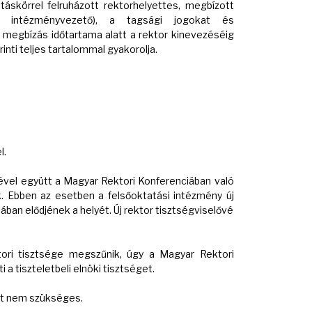
atáskörrel felruházott rektorhelyettes, megbízott
es intézményvezető), a tagsági jogokat és
 megbízás időtartama alatt a rektor kinevezéséig
rinti teljes tartalommal gyakorolja.
l.
sével együtt a Magyar Rektori Konferenciában való
k. Ebben az esetben a felsőoktatási intézmény új
iában elődjének a helyét. Új rektor tisztségviselővé
ektori tisztsége megszűnik, úgy a Magyar Rektori
i a tiszteletbeli elnöki tisztséget.
at nem szükséges.