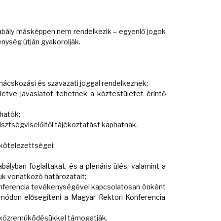
apszabály másképpen nem rendelkezik – egyenlő jogok
enység útján gyakorolják.
nácskozási és szavazati joggal rendelkeznek;
illetve javaslatot tehetnek a köztestületet érintő
hatók;
tisztségviselőitől tájékoztatást kaphatnak.
 kötelezettségei:
bályban foglaltakat, és a plenáris ülés, valamint a
uk vonatkozó határozatait;
Konferencia tevékenységével kapcsolatosan önként
tó módon elősegíteni a Magyar Rektori Konferencia
 közreműködésükkel támogatják.