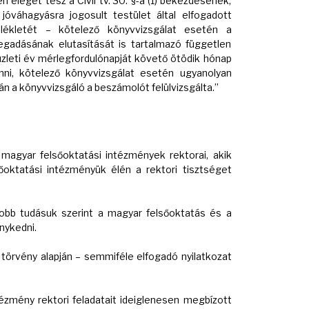
eleget tesz a Civil tv. 30. §-a (1) bekezdésének,
jóváhagyásra jogosult testület által elfogadott
llékletét – kötelező könyvvizsgálat esetén a
gadásának elutasítását is tartalmazó független
üzleti év mérlegfordulónapját követő ötödik hónap
nni, kötelező könyvvizsgálat esetén ugyanolyan
n a könyvvizsgáló a beszámolót felülvizsgálta.”
a magyar felsőoktatási intézmények rektorai, akik
őoktatási intézményük élén a rektori tisztséget
gjobb tudásuk szerint a magyar felsőoktatás és a
nykedni.
– törvény alapján – semmiféle elfogadó nyilatkozat
tézmény rektori feladatait ideiglenesen megbízott