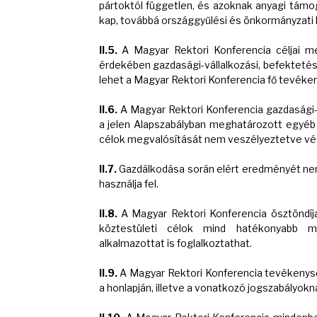
pártoktól független, és azoknak anyagi támo
kap, továbbá országgyűlési és önkormányzati k
II.5.
A Magyar Rektori Konferencia céljai meg
érdekében gazdasági-vállalkozási, befektetés
lehet a Magyar Rektori Konferencia fő tevéke
II.6.
A Magyar Rektori Konferencia gazdasági-
a jelen Alapszabályban meghatározott egyéb
célok megvalósítását nem veszélyeztetve vé
II.7.
Gazdálkodása során elért eredményét nem
használja fel.
II.8.
A Magyar Rektori Konferencia ösztöndíja
köztestületi célok mind hatékonyabb m
alkalmazottat is foglalkoztathat.
II.9.
A Magyar Rektori Konferencia tevékenys
a honlapján, illetve a vonatkozó jogszabályok