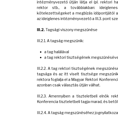
intézményvezető útján látja el (pl. rektori h
rektor stb., a továbbiakban: ideiglen
kötelezettségeket a megbízás időpontjától a
az ideiglenes intézményvezető a III.3. pont sze
III.2.
Tagsági viszony megszűnése
III.2.1. A tagság megszűnik:
a tag halálával
a tag rektori tisztségének megszűnéséve
III.2.2. A tag rektori tisztségének megszűné
tagsága és az itt viselt tisztsége megszűni
rektora foglalja el a Magyar Rektori Konferenc
azonban csak választás útján válhat.
III.2.3. Amennyiben a tiszteletbeli elnök r
Konferencia tiszteletbeli tagja marad, és betölt
III.2.4. A tagság megszűnéséhez jognyilatkoz