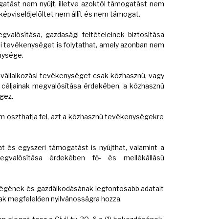
gatást nem nyújt, illetve azoktól támogatást nem
épviselőjelöltet nem állít és nem támogat.
valósítása, gazdasági feltételeinek biztosítása
i tevékenységet is folytathat, amely azonban nem
nysége.
vállalkozási tevékenységet csak közhasznú, vagy
 céljainak megvalósítása érdekében, a közhasznú
gez.
 oszthatja fel, azt a közhasznú tevékenységekre
t és egyszeri támogatást is nyújthat, valamint a
egvalósítása érdekében fő- és mellékállású
égének és gazdálkodásának legfontosabb adatait
nak megfelelően nyilvánosságra hozza.