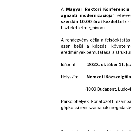
A
Magyar Rektori Konferencia
ágazati modernizációja”
elneve
szerdán 10.00 órai kezdettel
sz
tisztelettel meghívom.
A rendezvény célja a felsőoktatás
ezen belül a képzési követelmé
eredmények bemutatása, a struktur
Időpont:
2023. október 11. (
Helyszín:
Nemzeti Közszolgála
(1083 Budapest, Ludovika 
Parkolóhelyek korlátozott számba
gépkocsi rendszámának megadásával