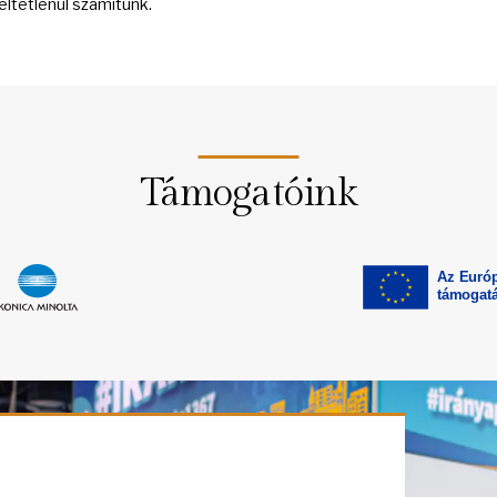
eltétlenül számítunk.
Támogatóink