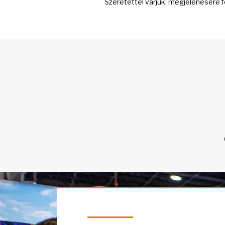
Szeretettel várjuk, megjelenésére f