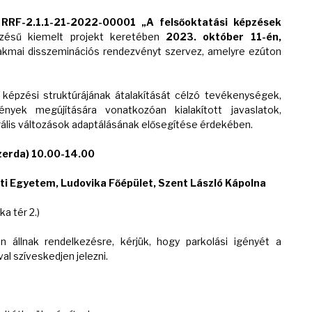
 RRF-2.1.1-21-2022-00001
„A felsőoktatási képzések
zésű kiemelt projekt keretében
2023. október 11-én,
akmai disszeminációs rendezvényt
szervez, amelyre ezúton
 képzési struktúrájának átalakítását célzó tevékenységek,
nyek megújítására vonatkozóan kialakított javaslatok,
ális változások adaptálásának elősegítése érdekében.
szerda) 10.00-14.00
ti Egyetem, Ludovika Főépület, Szent László Kápolna
tér 2.)
n állnak rendelkezésre, kérjük, hogy parkolási igényét a
 szíveskedjen jelezni.