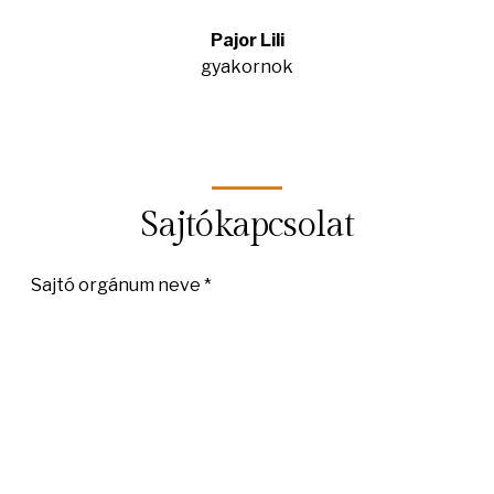
Pajor Lili
gyakornok
Sajtókapcsolat
Sajtó orgánum neve *
Teljes név *