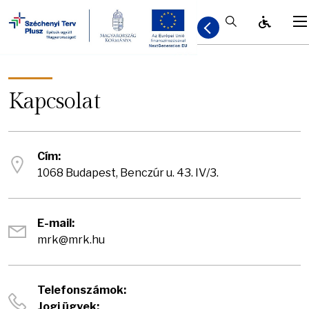
Kereső / Bezá
Kapcsolat
Cím:
1068 Budapest, Benczúr u. 43. IV/3.
E-mail:
mrk@mrk.hu
Telefonszámok:
Jogi ügyek: