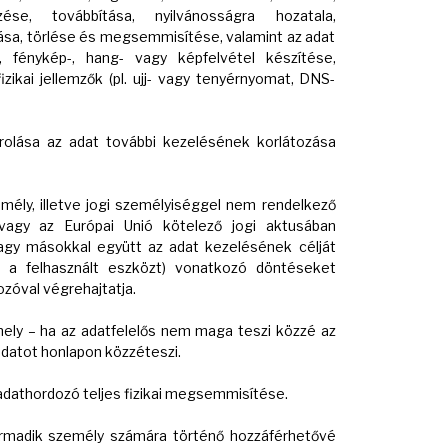
zése, továbbítása, nyilvánosságra hozatala,
sa, törlése és megsemmisítése, valamint az adat
, fénykép-, hang- vagy képfelvétel készítése,
zikai jellemzők (pl. ujj- vagy tenyérnyomat, DNS-
rolása az adat további kezelésének korlátozása
ély, illetve jogi személyiséggel nem rendelkező
vagy az Európai Unió kötelező jogi aktusában
agy másokkal együtt az adat kezelésének célját
e a felhasznált eszközt) vonatkozó döntéseket
zóval végrehajtatja.
amely – ha az adatfelelős nem maga teszi közzé az
 adatot honlapon közzéteszi.
adathordozó teljes fizikai megsemmisítése.
rmadik személy számára történő hozzáférhetővé