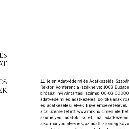
ÉS
AT
OS
1.1. Jelen Adatvédelmi és Adatkezelési Szabál
Rektori Konferencia (székhelye: 1068 Budapes
EK
bírósági nyilvántartási száma: 06-03-00000
adatvédelmi és adatkezelési politikájának r
és adatkezelési elvek figyelembevételével.
által üzemeltetett www.mrk.hu címen elérhet
személyes adatok körét, az adatkezelés
alkotmányos elveinek, az adatbiztonság köv