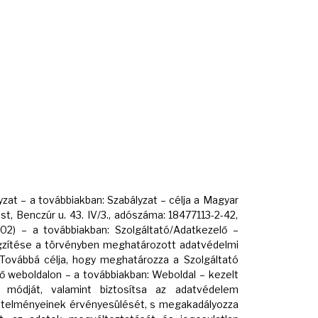
yzat – a továbbiakban: Szabályzat – célja a Magyar
t, Benczúr u. 43. IV/3., adószáma: 18477113-2-42,
02) – a továbbiakban: Szolgáltató/Adatkezelő –
ögzítése a törvényben meghatározott adatvédelmi
 Továbbá célja, hogy meghatározza a Szolgáltató
ő weboldalon – a továbbiakban: Weboldal – kezelt
 módját, valamint biztosítsa az adatvédelem
etelményeinek érvényesülését, s megakadályozza