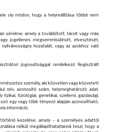
ele oly módon, hogy a helyreállítása többé nem
an sérelme, amely a továbbított, tárolt vagy más
agy jogellenes megsemmisülését, elvesztését,
 nyilvánosságra hozatalát, vagy az azokhoz való
ztrátori jogosultsággal rendelkező Regisztrált
ermészetes személy, aki közvetlen vagy közvetett
ául név, azonosító szám, helymeghatározó adat,
zikai, fiziológiai, genetikai, szellemi, gazdasági,
kozó egy vagy több tényező alapján azonosítható.
ely információ.
örténő kezelése, amely – a személyes adattól
sználása nélkül megállapíthatatlanná teszi, hogy a