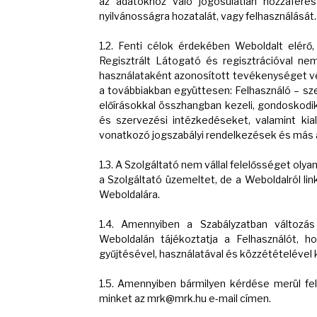
az adatokhoz való jogosulatlan hozzáférés
nyilvánosságra hozatalát, vagy felhasználását.
1.2. Fenti célok érdekében Weboldalt elérő,
Regisztrált Látogató és regisztrációval ne
használataként azonosított tevékenységet vé
a továbbiakban együttesen: Felhasználó – sze
előírásokkal összhangban kezeli, gondoskodik
és szervezési intézkedéseket, valamint kial
vonatkozó jogszabályi rendelkezések és más 
1.3. A Szolgáltató nem vállal felelősséget ol
a Szolgáltató üzemeltet, de a Weboldalról lin
Weboldalára.
1.4. Amennyiben a Szabályzatban változás 
Weboldalán tájékoztatja a Felhasználót, 
gyűjtésével, használatával és közzétételével
1.5. Amennyiben bármilyen kérdése merül fel
minket az mrk@mrk.hu e-mail címen.