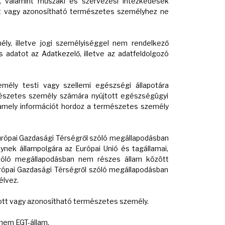
, valamint műszaki és szervezési intézkedések
ott vagy azonosítható természetes személyhez ne
ly, illetve jogi személyiséggel nem rendelkező
 adatot az Adatkezelő, illetve az adatfeldolgozó
mély testi vagy szellemi egészségi állapotára
észetes személy számára nyújtott egészségügyi
 amely információt hordoz a természetes személy
Európai Gazdasági Térségről szóló megállapodásban
ynek állampolgára az Európai Unió és tagállamai,
szóló megállapodásban nem részes állam között
urópai Gazdasági Térségről szóló megállapodásban
élvez.
tott vagy azonosítható természetes személy.
 nem EGT-állam.