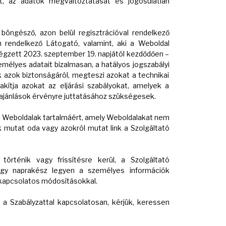
t, az adatok megváltoztatását és jogosulatlan
 böngésző, azon belül regisztrációval rendelkező
m rendelkező Látogató, valamint, aki a Weboldal
gzett 2023. szeptember 19. napjától kezdődően –
mélyes adatait bizalmasan, a hatályos jogszabályi
 azok biztonságáról, megteszi azokat a technikai
akítja azokat az eljárási szabályokat, amelyek a
ajánlások érvényre juttatásához szükségesek.
yan Weboldalak tartalmáért, amely Weboldalakat nem
k mutat oda vagy azokról mutat link a Szolgáltató
történik vagy frissítésre kerül, a Szolgáltató
hogy naprakész legyen a személyes információk
 kapcsolatos módosításokkal.
 a Szabályzattal kapcsolatosan, kérjük, keressen