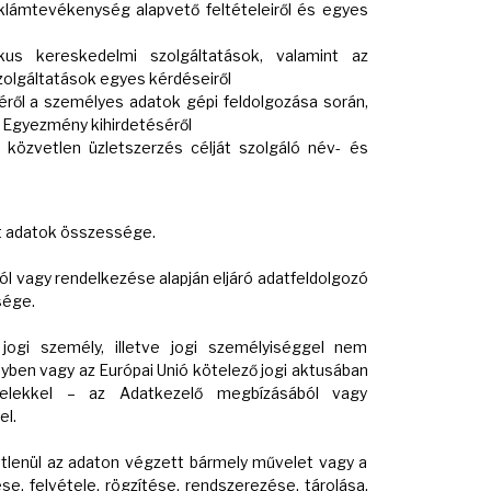
eklámtevékenység alapvető feltételeiről és egyes
ikus kereskedelmi szolgáltatások, valamint az
olgáltatások egyes kérdéseiről
éről a személyes adatok gépi feldolgozása során,
lt Egyezmény kihirdetéséről
 közvetlen üzletszerzés célját szolgáló név- és
lt adatok összessége.
 vagy rendelkezése alapján eljáró adatfeldolgozó
sége.
gi személy, illetve jogi személyiséggel nem
yben vagy az Európai Unió kötelező jogi aktusában
telekkel – az Adatkezelő megbízásából vagy
el.
etlenül az adaton végzett bármely művelet vagy a
, felvétele, rögzítése, rendszerezése, tárolása,