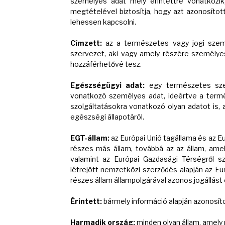
személyes adat mely érintettre vonatkozik
megtételével biztosítja, hogy azt azonosít
lehessen kapcsolni.
Címzett:
az a természetes vagy jogi szemé
szervezet, aki vagy amely részére személyes
hozzáférhetővé tesz.
Egészségügyi adat:
egy természetes sze
vonatkozó személyes adat, ideértve a term
szolgáltatásokra vonatkozó olyan adatot is,
egészségi állapotáról.
EGT-állam:
az Európai Unió tagállama és az 
részes más állam, továbbá az az állam, amel
valamint az Európai Gazdasági Térségről 
létrejött nemzetközi szerződés alapján az E
részes állam állampolgárával azonos jogállást 
Érintett:
bármely információ alapján azonosí
Harmadik ország:
minden olyan állam, amely