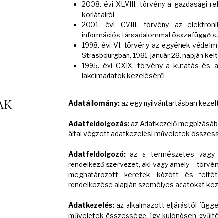
2008. évi XLVIII. törvény a gazdasági r
korlátairól
2001. évi CVIII. törvény az elektron
információs társadalommal összefüggő sz
1998. évi VI. törvény az egyének védelm
Strasbourgban, 1981. január 28. napján ke
1995. évi CXIX. törvény a kutatás és a
lakcímadatok kezeléséről
AK
Adatállomány:
az egy nyilvántartásban keze
Adatfeldolgozás:
az Adatkezelő megbízásából
által végzett adatkezelési műveletek összes
Adatfeldolgozó:
az a természetes vagy jo
rendelkező szervezet, aki vagy amely – törvén
meghatározott keretek között és felté
rendelkezése alapján személyes adatokat kez
Adatkezelés:
az alkalmazott eljárástól függ
műveletek összessége, így különösen gyűjtése