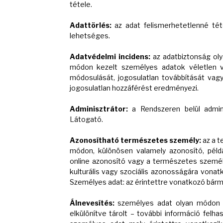
tétele.
Adattörlés:
az adat felismerhetetlenné tét
lehetséges.
Adatvédelmi incidens:
az adatbiztonság oly
módon kezelt személyes adatok véletlen v
módosulását, jogosulatlan továbbítását vagy
jogosulatlan hozzáférést eredményezi.
Adminisztrátor:
a Rendszeren belül adminis
Látogató.
Azonosítható természetes személy:
az a t
módon, különösen valamely azonosító, péld
online azonosító vagy a természetes személy fi
kulturális vagy szociális azonosságára vonat
Személyes adat: az érintettre vonatkozó bárm
Álnevesítés:
személyes adat olyan módon t
elkülönítve tárolt – további információ felha