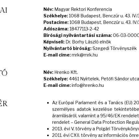
AI
Név:
Magyar Rektori Konferencia
Székhelye:
1068 Budapest, Benczúr u. 43. IV/3
Postacíme:
1068 Budapest, Benczúr u. 43. IV/
Adószáma:
18477113-2-42
Bírósági nyilvántartási száma:
06-03-000
Képviseli:
Dr. Borhy László elnök
Nyilvántartó bíróság:
Szegedi Törvényszék
E-mail címe:
mrk@mrk.hu
TÓ
Név:
Hrenko Kft.
Székhelye:
4461 Nyírtelek, Petőfi Sándor utca
E-mail címe:
info@hrenko.hu
ÉR
Az Európai Parlament és a Tanács (EU) 
személyes adatok kezelése tekintetébe
áramlásáról, valamint a 95/46/EK rendelet
rendelet – General Data Protection Regu
2013. évi V. törvény a Polgári Törvénykönyv
2011. évi CXII. törvény az információs önr