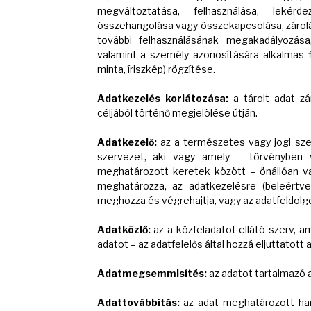
megváltoztatása, felhasználása, lekérde
összehangolása vagy összekapcsolása, zárolá
további felhasználásának megakadályozása
valamint a személy azonosítására alkalmas fi
minta, íriszkép) rögzítése.
Adatkezelés korlátozása:
a tárolt adat zá
céljából történő megjelölése útján.
Adatkezelő:
az a természetes vagy jogi szem
szervezet, aki vagy amely – törvényben 
meghatározott keretek között – önállóan v
meghatározza, az adatkezelésre (beleértv
meghozza és végrehajtja, vagy az adatfeldolgo
Adatközlő:
az a közfeladatot ellátó szerv, 
adatot – az adatfelelős által hozzá eljuttatott
Adatmegsemmisítés:
az adatot tartalmazó 
Adattovábbítás:
az adat meghatározott ha