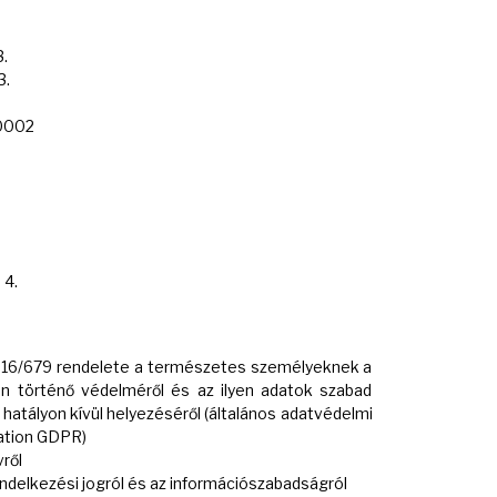
.
3.
0002
 4.
2016/679 rendelete a természetes személyeknek a
n történő védelméről és az ilyen adatok szabad
 hatályon kívül helyezéséről (általános adatvédelmi
lation GDPR)
ről
endelkezési jogról és az információszabadságról