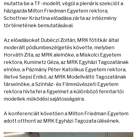
mutatta be a TF-modellt, végül a plenáris szekciót a
házigazda Milton Friedman Egyetem rektora,
Schottner Krisztina előadása zárta az intézmény
történetének bemutatásával.
Az előadásokat Dubéczi Zoltán, MRK főtitkár által
moderált pódiumbeszélgetés követte, melyben
Horváth Zita, az MRK alelnöke, a Miskolci Egyetem
rektora, Kuminetz Géza, az MRK Egyházi Tagozatának
elnöke, a Pázmány Péter Katolikus Egyetem rektora,
illetve Sepsi Enikő, az MRK Modellváltó Tagozatának
társelnöke, a Színház- és Filmművészeti Egyetem
rektora hívta fel a figyelmet a különböző fenntartói
modellek működési sajátosságaira.
A konferenciát követően a Milton Friedman Egyetem
adott otthont az MRK Egyházi Tagozata ülésének.