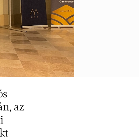
ós
n, az
i
kt