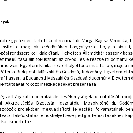
n
ények
ati Egyetemen tartott konferenciát dr. Varga-Bajusz Veronika, fe
ár nyitotta meg, aki előadásában hangsúlyozta, hogy a piaci i
pzési rendszert kell kialakítani. Helyettes Államtitkár asszony b
et megújítása állt fókuszban: az orvos-, és egészségtudományi kép
emmelweis Egyetem klinikai rektorhelyettese mutatta be, majd a m
ri Péter, a Budapesti Műszaki és Gazdaságtudományi Egyetem okta
haraf Hassan, a Budapesti Műszaki és Gazdaságtudományi Egyetem dé
ientáltságát fokozó intézkedéseket prezentálta.
végzett ágazati modernizációs tevékenységek bemutatását a pro
si Akkreditációs Bizottság igazgatója, Mosolygóné dr. Gődén
szközök projektben megvalósított fejlesztési folyamatainak be
ivatal felsőoktatási elnökhelyettese pedig a fejlesztésekhez kap
okat ismertette.