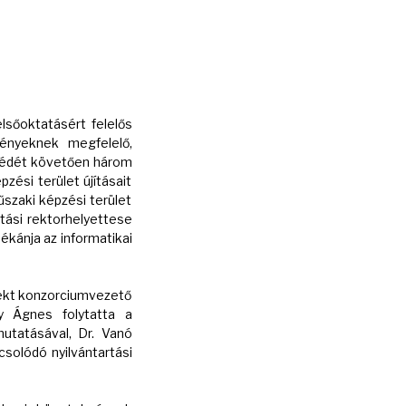
lsőoktatásért felelős
gényeknek megfelelő,
eszédét követően három
zési terület újításait
űszaki képzési terület
tási rektorhelyettese
kánja az informatikai
jekt konzorciumvezető
y Ágnes folytatta a
mutatásával, Dr. Vanó
csolódó nyilvántartási