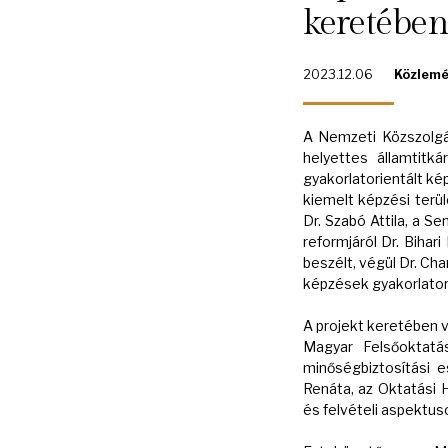
keretébe
2023.12.06
Közlem
A Nemzeti Közszolgál
helyettes államtitk
gyakorlatorientált ké
kiemelt képzési terül
Dr. Szabó Attila, a S
reformjáról Dr. Biha
beszélt, végül Dr. C
képzések gyakorlator
A projekt keretében 
Magyar Felsőoktatá
minőségbiztosítási e
Renáta, az Oktatási H
és felvételi aspektus