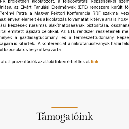
K projektben kidolgozott, a felsőoktatási képzésekkel sze
ánlása, az Elvárt Tanulási Eredmények (ETE) rendszere került 
 Perényi Petra, a Magyar Rektori Konferencia RRF szakmai veze
 lényegi elemeit és a kidolgozás folyamatát, kitérve arra is, hogy 
atási képzések rugalmas alakíthatóságának biztosítása, összha
által említett ágazati célokkal. Az ETE rendszer részleteinek m
melyek a gazdaságtudományi és a természettudományi képzési
ságaira is kitértek. A konferenciát a mikrotanúsítványok hazai fe
l kapcsolatos helyzetkép zárta.
tott prezentációk az alábbi linken érhetőek el:
link
Támogatóink