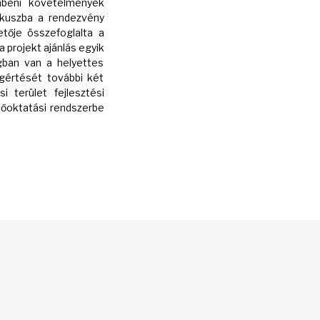
mbeni követelmények
fókuszba a rendezvény
tője összefoglalta a
a projekt ajánlás egyik
ngban van a helyettes
egértését további két
 terület fejlesztési
lsőoktatási rendszerbe