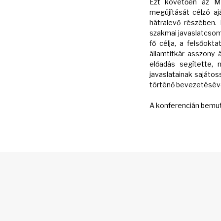
Ezt követően az MR
megújítását célzó aj
hátralevő részében.
szakmai javaslatcsomag
fő célja, a felsőokt
államtitkár asszony 
előadás segítette, 
javaslatainak sajátos
történő bevezetéséve
A konferencián bemuta